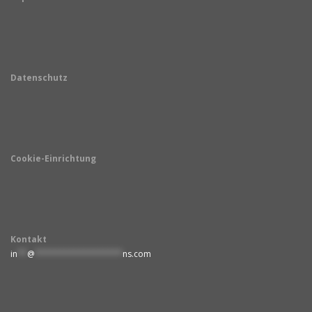
Datenschutz
Cookie-Einrichtung
Kontakt
in
**
@
******************
ns.com