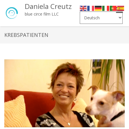
Daniela Creutz
Toggle
blue circe film LLC
naviga
KREBSPATIENTEN