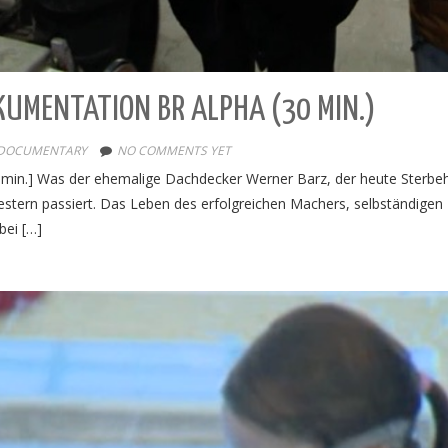
KUMENTATION BR ALPHA (30 MIN.)
DOCUMENTARY
NO COMMENTS YET
in.] Was der ehemalige Dachdecker Werner Barz, der heute Sterbehel
s gestern passiert. Das Leben des erfolgreichen Machers, selbständi
ei […]